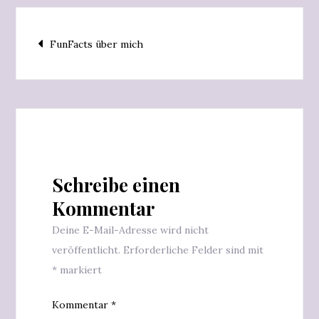
der
Fußpflege
Beitragsnavigation
FunFacts über mich
Schreibe einen
Kommentar
Deine E-Mail-Adresse wird nicht
veröffentlicht.
Erforderliche Felder sind mit
*
markiert
Kommentar
*