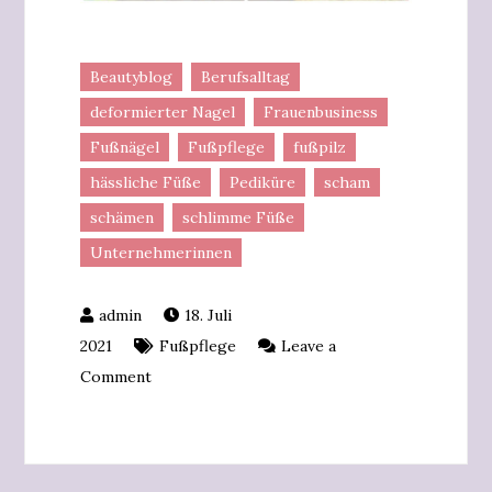
Beautyblog
Berufsalltag
deformierter Nagel
Frauenbusiness
Fußnägel
Fußpflege
fußpilz
hässliche Füße
Pediküre
scham
schämen
schlimme Füße
Unternehmerinnen
18. Juli
2021
Fußpflege
Leave a
on
Comment
Die
Scham
vor