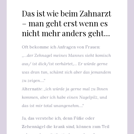
Das ist wie beim Zahnarzt
– man geht erst wenn es
nicht mehr anders geht…
Oft bekomme ich Anfragen von Frauen:
„…
der Zehnagel meines Mannes sieht komisch
aus/ ist dick/ist verhärtet,… Er würde gerne
was dran tun, schämt sich aber das jemandem
zu zeigen….“
Alternativ: „
ich würde ja gerne mal zu Ihnen
kommen, aber ich habe einen Nagelpilz, und
das ist mir total unangenehm….“
Ja, das verstehe ich, denn Füße oder
Zehennägel die krank sind, können zum Teil